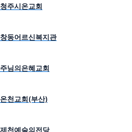
청주시온교회
창동어르신복지관
주님의은혜교회
온천교회(부산)
제천예술의전당