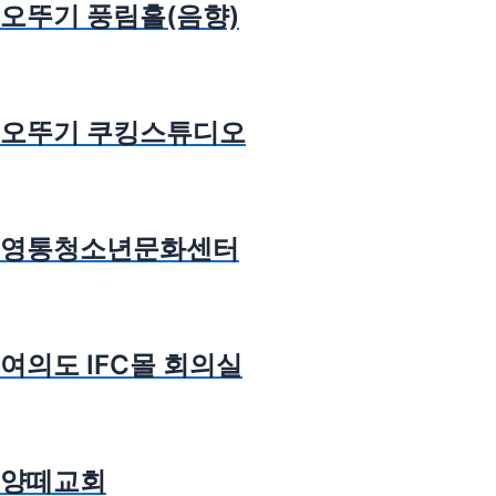
오뚜기 풍림홀(음향)
오뚜기 쿠킹스튜디오
영통청소년문화센터
여의도 IFC몰 회의실
양떼교회