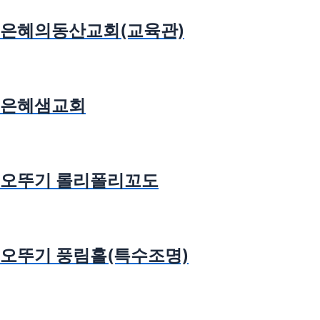
은혜의동산교회(교육관)
은혜샘교회
오뚜기 롤리폴리꼬도
오뚜기 풍림홀(특수조명)