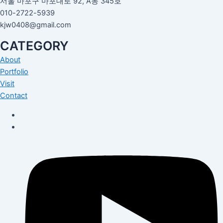
서울 마포구 마포대로 92, A동 345호
010-2722-5939
kjw0408@gmail.com
CATEGORY
About
Portfolio
Visit
Contact